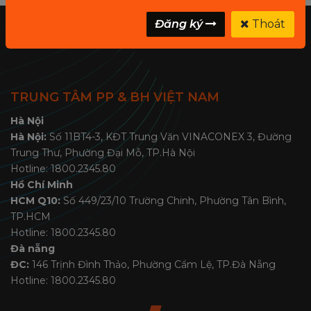
Đăng ký
Thoát
TRUNG TÂM PP & BH VIỆT NAM
Hà Nội
Hà Nội:
Số 11BT4-3, KĐT Trung Văn VINACONEX 3, Đường
Trung Thư, Phường Đại Mỗ, TP.Hà Nội
Hotline: 1800.2345.80
Hồ Chí Minh
HCM Q10:
Số 449/23/10 Trường Chinh, Phường Tân Bình,
TP.HCM
Hotline: 1800.2345.80
Đà nẵng
ĐC:
146 Trịnh Đình Thảo, Phường Cẩm Lệ, TP.Đà Nẵng
Hotline: 1800.2345.80