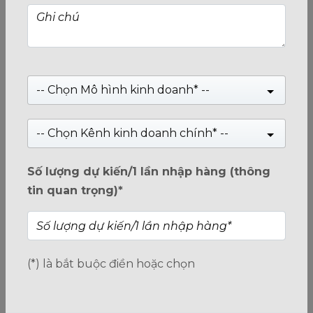
26/12/2017
Giới thiệu
-- Chọn Mô hình kinh doanh* --
Giới Thiệu về Tenda và VINAGO - nhà nhập khẩu và phân
phối Tenda tại Việt Nam
-- Chọn Kênh kinh doanh chính* --
Số lượng dự kiến/1 lần nhập hàng (thông
tin quan trọng)*
Xem tiếp
(*) là bắt buộc điền hoặc chọn