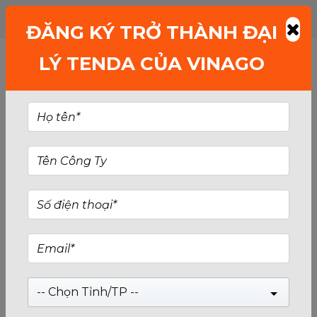
ĐĂNG KÝ TRỞ THÀNH ĐẠI
LÝ TENDA CỦA VINAGO
ORTHER
-- Chọn Tỉnh/TP --