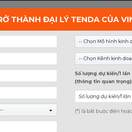
RỞ THÀNH ĐẠI LÝ TENDA CỦA V
Kiểm tra
-- Chọn Mô hình kinh 
DOANH NGHIỆP
GIỚI THIỆU
TIN TỨC
-- Chọn Kênh kinh doa
Số lượng dự kiến/1 lầ
(thông tin quan trọng)
--
(*) là bắt buộc điền hoặ