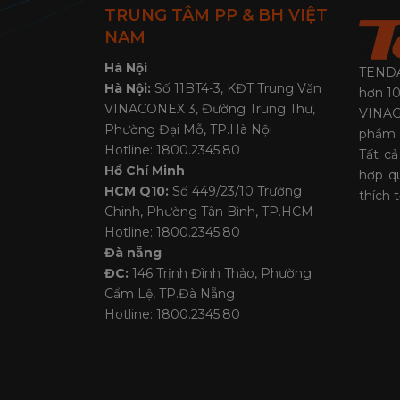
TRUNG TÂM PP & BH VIỆT
NAM
Hà Nội
TENDA 
Hà Nội:
Số 11BT4-3, KĐT Trung Văn
hơn 10
VINACONEX 3, Đường Trung Thư,
VINAG
Phường Đại Mỗ, TP.Hà Nội
phẩm 
Hotline: 1800.2345.80
Tất c
Hồ Chí Minh
hợp q
HCM Q10:
Số 449/23/10 Trường
thích 
Chinh, Phường Tân Bình, TP.HCM
Hotline: 1800.2345.80
Đà nẵng
ĐC:
146 Trịnh Đình Thảo, Phường
Cẩm Lệ, TP.Đà Nẵng
Hotline: 1800.2345.80