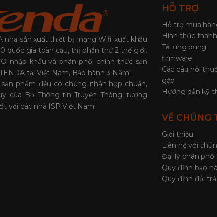
HỖ TRỢ
Hỗ trợ mua hàn
Hình thức thanh
nhà sản xuất thiết bị mạng Wifi xuất khẩu
Tải ứng dụng –
0 quốc gia toàn cầu, thị phần thứ 2 thế giới.
firmware
O nhập khẩu và phân phối chính thức sản
Các câu hỏi thư
TENDA tại Việt Nam, Bảo hành 3 Năm!
gặp
ả sản phẩm đều có chứng nhận hợp chuẩn,
Hướng dẫn kỹ t
uy của Bộ Thông tin Truyền Thông, tương
tốt với các nhà ISP Việt Nam!
VỀ CHÚNG 
Giới thiệu
Liên hệ với chún
Đại lý phân phối
Quy định bảo h
Quy định đổi tr