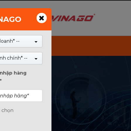
INAGO
Tìm kiếm
doanh* --
nh chính* --
n nhập hàng
*
c chọn