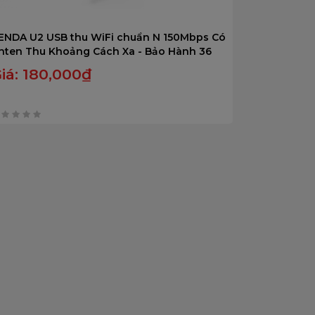
ENDA U2 USB thu WiFi chuẩn N 150Mbps Có
nten Thu Khoảng Cách Xa - Bảo Hành 36
háng.
iá:
180,000
₫
rên