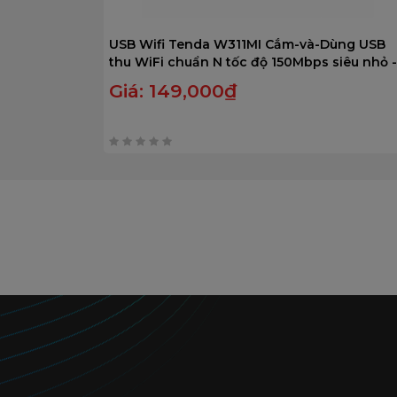
USB Wifi Tenda W311MI Cắm-và-Dùng USB
thu WiFi chuẩn N tốc độ 150Mbps siêu nhỏ -
BH 36 tháng.
Giá:
149,000
₫
0
trên
5