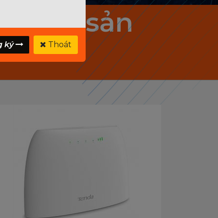
 - Các sản
g ký
Thoát