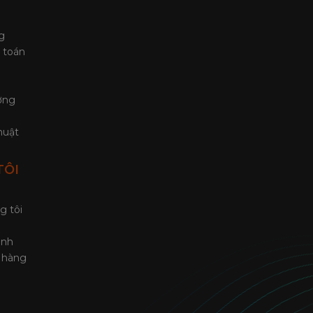
g
 toán
ờng
huật
TÔI
g tôi
ành
ả hàng