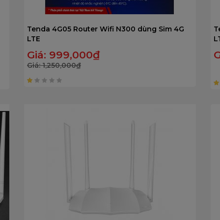
Tenda 4G05 Router Wifi N300 dùng Sim 4G
T
LTE
L
Giá:
999,000
₫
G
Giá:
1,250,000
₫
1
1
trên
t
5
5