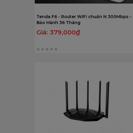
Tenda F6 - Router WiFi chuẩn N 300Mbps -
Bảo Hành 36 Tháng
Giá:
379,000
₫
0
trên
5