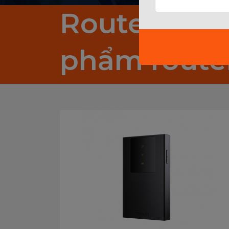
Routers/ Bộ
phẩm router