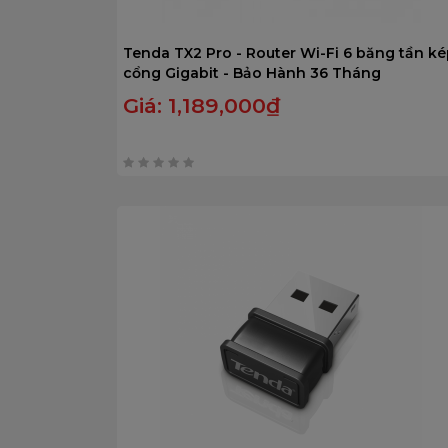
Tenda TX2 Pro - Router Wi-Fi 6 băng tần k
cổng Gigabit - Bảo Hành 36 Tháng
Giá:
1,189,000
₫
0
trên
5