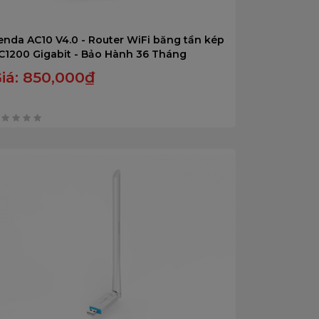
enda AC10 V4.0 - Router WiFi băng tần kép
C1200 Gigabit - Bảo Hành 36 Tháng
iá:
850,000
₫
rên