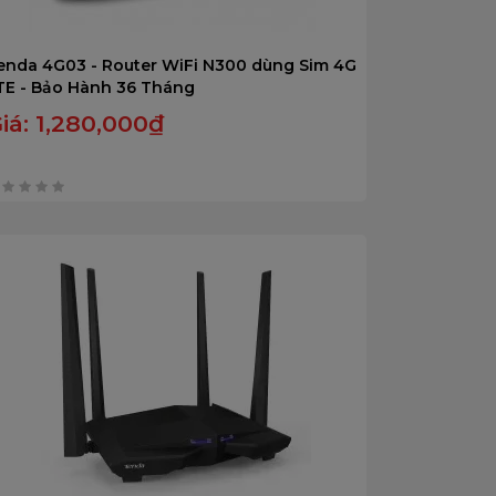
enda 4G03 - Router WiFi N300 dùng Sim 4G
TE - Bảo Hành 36 Tháng
iá:
1,280,000
₫
rên