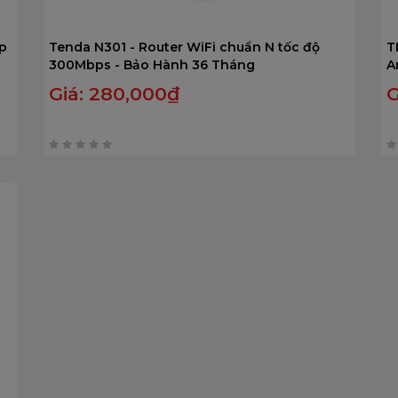
ép
Tenda N301 - Router WiFi chuẩn N tốc độ
T
300Mbps - Bảo Hành 36 Tháng
A
T
Giá:
280,000
₫
G
0
0
trên
t
5
5