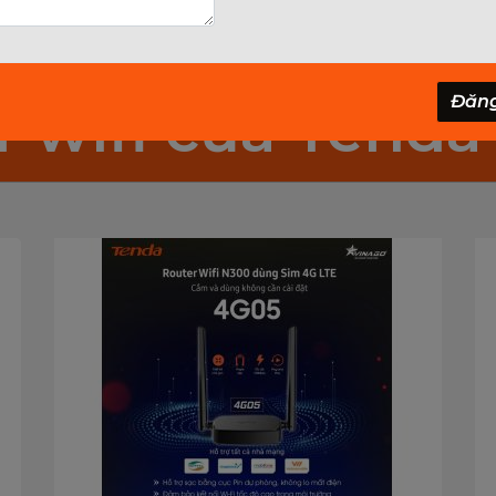
 Phát Wifi Tenda
Đăn
 wifi của Tenda