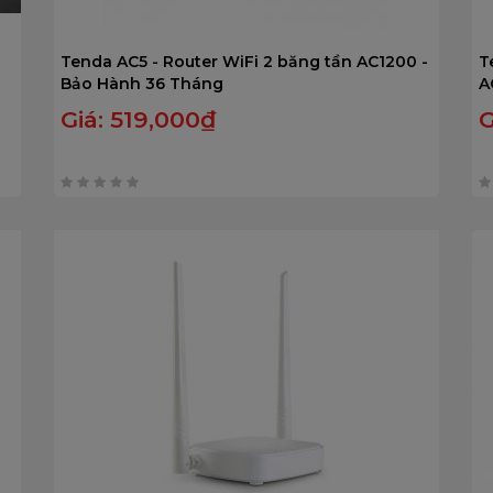
Tenda AC5 - Router WiFi 2 băng tần AC1200 -
T
Bảo Hành 36 Tháng
A
Giá:
519,000
₫
G
0
0
trên
t
5
5