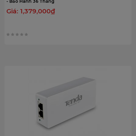
- Bảo Hành 36 Tháng
Giá:
1,379,000
₫
0
trên
5