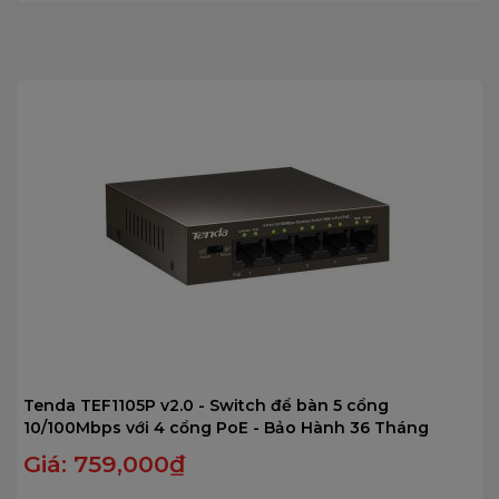
trên
5
Tenda TEF1105P v2.0 - Switch để bàn 5 cổng
10/100Mbps với 4 cổng PoE - Bảo Hành 36 Tháng
Giá:
759,000
₫