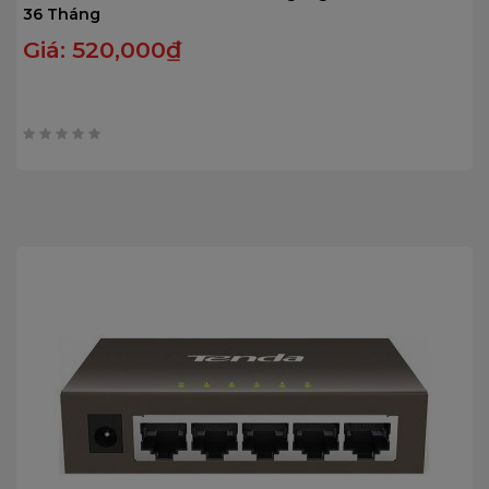
36 Tháng
Giá:
520,000
₫
0
trên
5