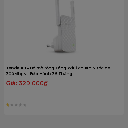
Tenda A9 - Bộ mở rộng sóng WiFi chuẩn N tốc độ
300Mbps - Bảo Hành 36 Tháng
Giá:
329,000
₫
1.01
trên
5