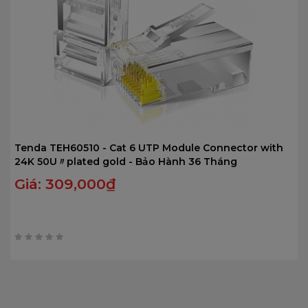
Tenda TEH60510 - Cat 6 UTP Module Connector with
24K 50U〃plated gold - Bảo Hành 36 Tháng
Giá:
309,000
₫
0
trên
5