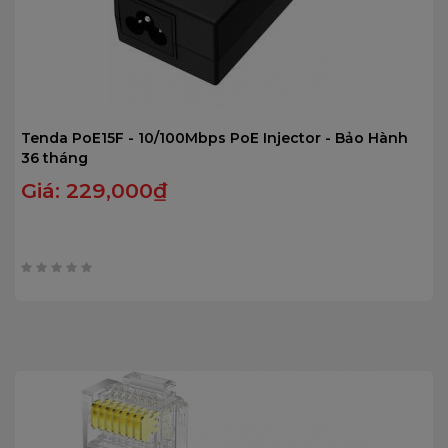
Tenda PoE15F - 10/100Mbps PoE Injector - Bảo Hành
36 tháng
Giá:
229,000
₫
0
trên
5