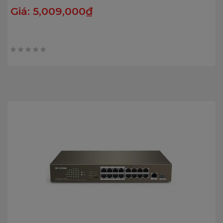
Giá:
5,009,000
₫
0
trên
5