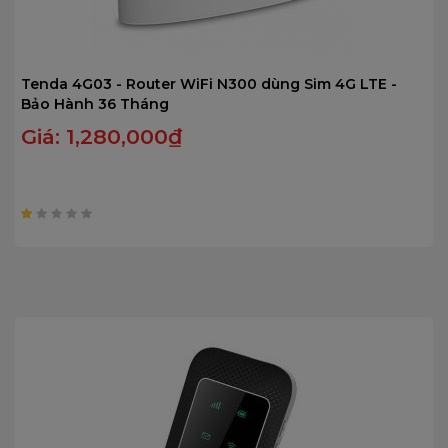
Tenda 4G03 - Router WiFi N300 dùng Sim 4G LTE -
Bảo Hành 36 Tháng
Giá:
1,280,000
₫
1
trên
5