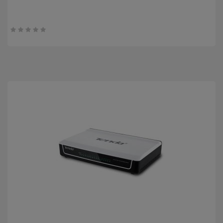
0
trên
5