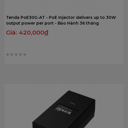
Tenda PoE30G-AT - PoE Injector delivers up to 30W
output power per port - Bảo Hành 36 tháng
Giá:
420,000
₫
0
trên
5