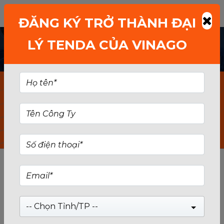
ĐĂNG KÝ TRỞ THÀNH ĐẠI
LÝ TENDA CỦA VINAGO
Sản phẩm gia
đình
-- Chọn Tỉnh/TP --