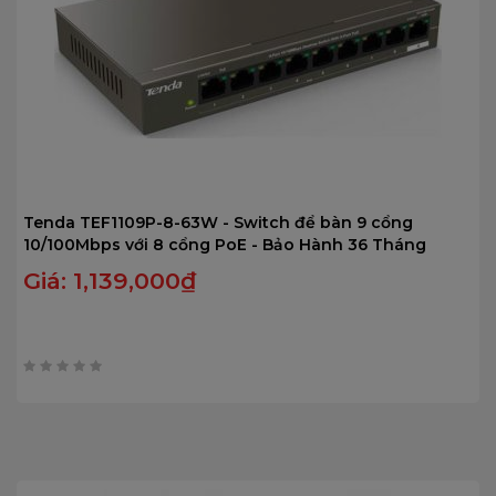
Tenda TEF1109P-8-63W - Switch để bàn 9 cổng
10/100Mbps với 8 cổng PoE - Bảo Hành 36 Tháng
Giá:
1,139,000
₫
0
trên
5