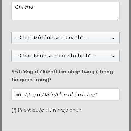
-- Chọn Mô hình kinh doanh* --
-- Chọn Kênh kinh doanh chính* --
Tenda 4G180 v4.0 Bộ phát WiFi Di Động Dùng Sim 4G
LTE - Bảo hành 36 tháng
Giá:
Liên hệ
Số lượng dự kiến/1 lần nhập hàng (thông
tin quan trọng)*
0
trên
(*) là bắt buộc điền hoặc chọn
5