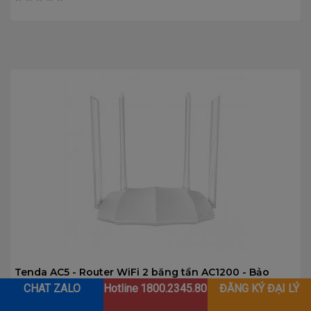
0
trên
5
Tenda AC5 - Router WiFi 2 băng tần AC1200 - Bảo
Hành 36 Tháng
CHAT ZALO
Hotline
1800.2345.80
ĐĂNG KÝ ĐẠI LÝ
Giá:
519,000
₫