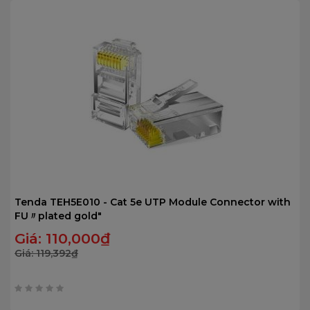
Tenda TEH5E010 - Cat 5e UTP Module Connector with
FU〃plated gold"
Giá:
110,000
₫
Giá:
119,392
₫
0