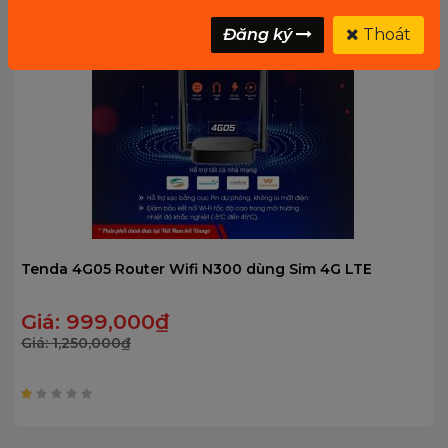
Đăng ký
Thoát
Tenda 4G05 Router Wifi N300 dùng Sim 4G LTE
Giá:
999,000
₫
Giá:
1,250,000
₫
1
trên