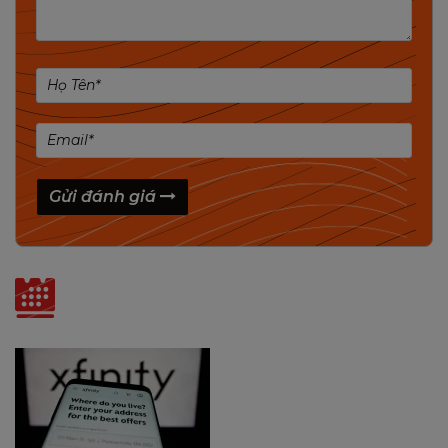
Gửi đánh giá
QUẢN LÝ ROUTER WIFI CỦA BẠN MỌI LÚC,
MỌI NƠI VỚI ỨNG DỤNG TENDA WIFI
Tin liên quan
Tận hưởng cuộc sống tiện nghi thông
minh với ứng dụng Tenda WiFi;
Tenda WiFi App cho phép bạn quản lý
Router WiFi của mình mọi lúc mọi nơi;
Ngắt kết nối người dùng trái phép bằng