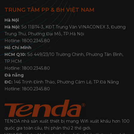
TRUNG TÂM PP & BH VIỆT NAM
Hà Nội
Hà Nội:
Số 11BT4-3, KĐT Trung Văn VINACONEX 3, Đường
Trung Thư, Phường Đại Mỗ, TP.Hà Nội
Hotline: 1800.2345.80
Hồ Chí Minh
HCM Q10:
Số 449/23/10 Trường Chinh, Phường Tân Bình,
TP.HCM
Hotline: 1800.2345.80
Đà nẵng
ĐC:
146 Trịnh Đình Thảo, Phường Cẩm Lệ, TP.Đà Nẵng
Hotline: 1800.2345.80
TENDA nhà sản xuất thiết bị mạng Wifi xuất khẩu hơn 100
quốc gia toàn cầu, thị phần thứ 2 thế giới.