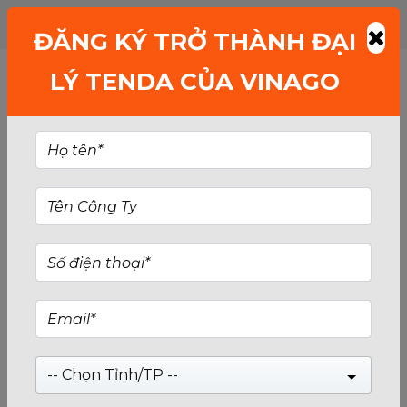
ĐĂNG KÝ TRỞ THÀNH ĐẠI
LÝ TENDA CỦA VINAGO
-- Chọn Tỉnh/TP --