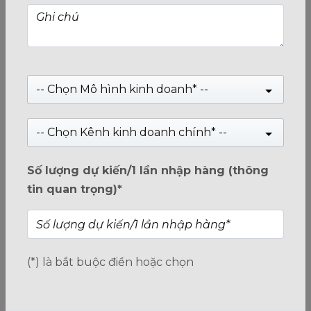
Tenda AC5 - Router WiFi 2 băng tần AC1200 - Bảo
Hành 36 Tháng
(Xem 0 đánh giá)
-- Chọn Mô hình kinh doanh* --
0
Giá:
519,000
₫
trên
Giá:
525,323
₫
-- Chọn Kênh kinh doanh chính* --
5
Tenda AC5 - Router WiFi 2 băng tần AC1200 - Bảo Hành 36
Tháng
Số lượng dự kiến/1 lần nhập hàng (thông
tin quan trọng)*
HOTLINE: 1800.2345.80
Danh mục:
Routers/ Bộ Phát Wifi
(*) là bắt buộc điền hoặc chọn
Từ khóa:
Tenda AC5
,
Router Wifi
,
Wifi
,
Tenda
,
Bộ phát Wifi
,