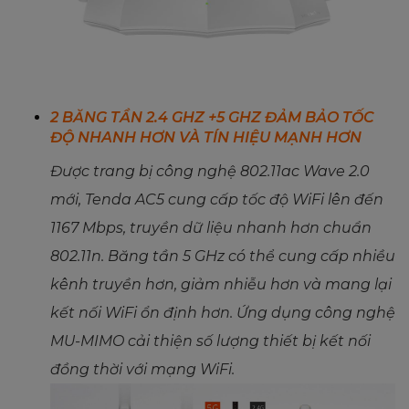
2 BĂNG TẦN 2.4 GHZ +5 GHZ ĐẢM BẢO TỐC
ĐỘ NHANH HƠN VÀ TÍN HIỆU MẠNH HƠN
Được trang bị công nghệ 802.11ac Wave 2.0
mới, Tenda AC5 cung cấp tốc độ WiFi lên đến
1167 Mbps, truyền dữ liệu nhanh hơn chuẩn
802.11n. Băng tần 5 GHz có thể cung cấp nhiều
kênh truyền hơn, giảm nhiễu hơn và mang lại
kết nối WiFi ổn định hơn. Ứng dụng công nghệ
MU-MIMO cải thiện số lượng thiết bị kết nối
đồng thời với mạng WiFi.