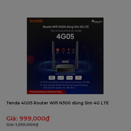
5
Tenda 4G05 Router Wifi N300 dùng Sim 4G LTE
Giá:
999,000
₫
Giá:
1,250,000
₫