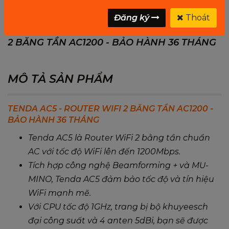
Đăng ký
Thoát
0 ĐÁNH GIÁ CHO TENDA AC5 - ROUTER WIFI
2 BĂNG TẦN AC1200 - BẢO HÀNH 36 THÁNG
MÔ TẢ SẢN PHẨM
TENDA AC5 - ROUTER WIFI 2 BĂNG TẦN AC1200 -
BẢO HÀNH 36 THÁNG
Tenda AC5 là Router WiFi 2 bằng tần chuẩn
AC với tốc độ WiFi lên đến 1200Mbps.
Tích hợp công nghệ Beamforming + và MU-
MINO, Tenda AC5 đảm bảo tốc độ và tín hiệu
WiFi mạnh mẽ.
Với CPU tốc độ 1GHz, trang bị bộ khuyeesch
đại công suất và 4 anten 5dBi, bạn sẽ được