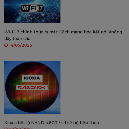
khi kích hoạt chế độ Sleep, Tenda AC5 sẽ
chuyển sang trạng thái "ngủ", tắt WiFi và tất
cả đèn LED, giúp bạn tận hưởng môi trường
ngủ khỏe mạnh hơn
Wi-Fi 7 chính thức ra mắt: Cách mạng hóa kết nối không
MỘT SỐ HÌNH ẢNH THỰC TẾ CỦA SẢN PHẨM:
dây toàn cầu
14/05/2025
Kioxia tiết lộ NAND 4.8GT / s thế hệ tiếp theo