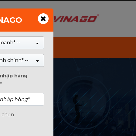
INAGO
Tìm kiếm
doanh* --
nh chính* --
n nhập hàng
*
c chọn