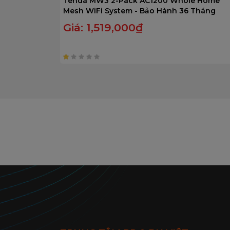
Tenda MW3 2-Pack AC1200 Whole Home
Mesh WiFi System - Bảo Hành 36 Tháng
Giá:
1,519,000
₫
1
trên
5