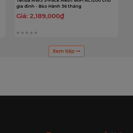
Tenda MW3 3-Pack Mesh WiFi AC1200 cho
gia đình - Bảo Hành 36 tháng
Giá:
2,189,000
₫
0
trên
Xem tiếp
5