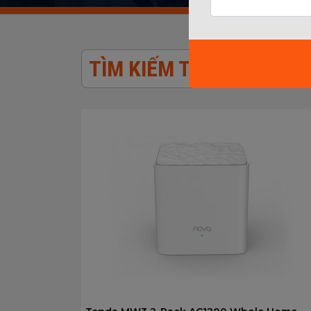
TÌM KIẾM TỪ KHÓA: MES