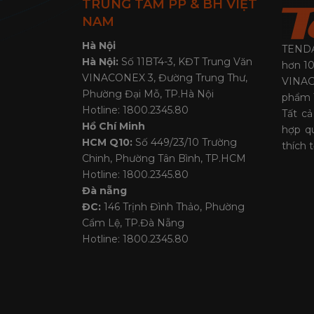
TRUNG TÂM PP & BH VIỆT
NAM
Hà Nội
TENDA 
Hà Nội:
Số 11BT4-3, KĐT Trung Văn
hơn 10
VINACONEX 3, Đường Trung Thư,
VINAG
Phường Đại Mỗ, TP.Hà Nội
phẩm 
Hotline: 1800.2345.80
Tất c
Hồ Chí Minh
hợp q
HCM Q10:
Số 449/23/10 Trường
thích 
Chinh, Phường Tân Bình, TP.HCM
Hotline: 1800.2345.80
Đà nẵng
ĐC:
146 Trịnh Đình Thảo, Phường
Cẩm Lệ, TP.Đà Nẵng
Hotline: 1800.2345.80