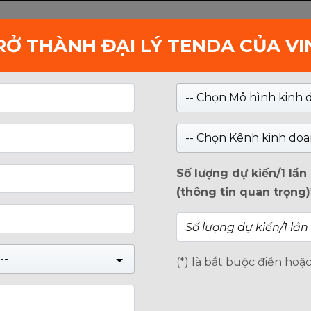
RỞ THÀNH ĐẠI LÝ TENDA CỦA V
Kiểm tra
-- Chọn Mô hình kinh 
DOANH NGHIỆP
GIỚI THIỆU
TIN TỨC
-- Chọn Kênh kinh doa
Số lượng dự kiến/1 lầ
(thông tin quan trọng)
--
(*) là bắt buộc điền hoặ