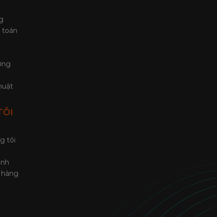
g
 toán
ờng
huật
TÔI
g tôi
ành
ả hàng