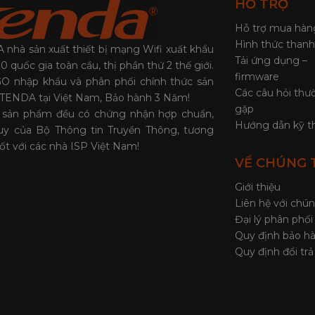
HỖ TRỢ
Hỗ trợ mua hàn
Hình thức thanh
nhà sản xuất thiết bị mạng Wifi xuất khẩu
Tải ứng dụng –
0 quốc gia toàn cầu, thị phần thứ 2 thế giới.
firmware
O nhập khẩu và phân phối chính thức sản
Các câu hỏi thư
TENDA tại Việt Nam, Bảo hành 3 Năm!
gặp
ả sản phẩm đều có chứng nhận hợp chuẩn,
Hướng dẫn kỹ t
uy của Bộ Thông tin Truyền Thông, tương
tốt với các nhà ISP Việt Nam!
VỀ CHÚNG 
Giới thiệu
Liên hệ với chún
Đại lý phân phối
Quy định bảo h
Quy định đổi tr