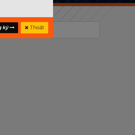
g ký
Thoát