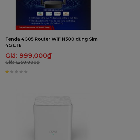
Tenda 4G05 Router Wifi N300 dùng Sim
4G LTE
Giá:
999,000
₫
Giá:
1,250,000
₫
1
trên
5