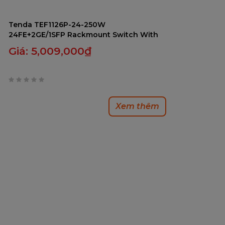
Tenda TEF1126P-24-250W
24FE+2GE/1SFP Rackmount Switch With
24-Port PoE - Bảo Hành 36 Tháng
Giá:
5,009,000
₫
0
trên
Xem thêm
5