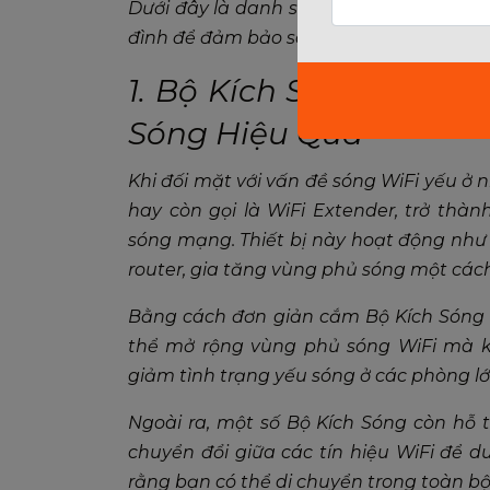
Dưới đây là danh sách 5 loại thiết bị t
đình để đảm bảo sóng mạnh mẽ và ổn đ
1. Bộ Kích Sóng WiFi (
Sóng Hiệu Quả
Khi đối mặt với vấn đề sóng WiFi yếu ở 
hay còn gọi là WiFi Extender, trở thàn
sóng mạng. Thiết bị này hoạt động như 
router, gia tăng vùng phủ sóng một các
Bằng cách đơn giản cắm Bộ Kích Sóng và
thể mở rộng vùng phủ sóng WiFi mà kh
giảm tình trạng yếu sóng ở các phòng lớn
Ngoài ra, một số Bộ Kích Sóng còn hỗ t
chuyển đổi giữa các tín hiệu WiFi để 
rằng bạn có thể di chuyển trong toàn bộ