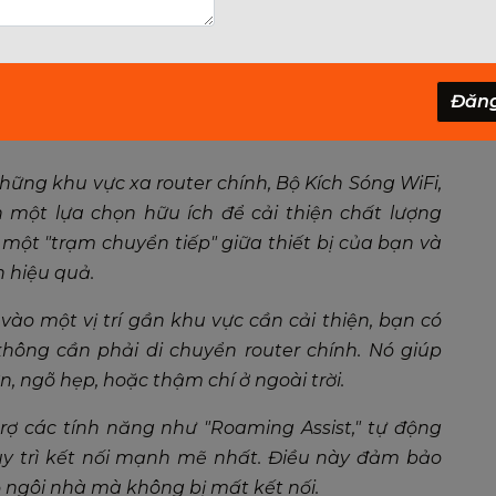
ăng tốc WiFi mà bạn có thể tích hợp vào mạng gia
ịnh.
WiFi Extender): Mở Rộng Phủ
Đăn
những khu vực xa router chính, Bộ Kích Sóng WiFi,
h một lựa chọn hữu ích để cải thiện chất lượng
một "trạm chuyển tiếp" giữa thiết bị của bạn và
h hiệu quả.
o một vị trí gần khu vực cần cải thiện, bạn có
ông cần phải di chuyển router chính. Nó giúp
, ngõ hẹp, hoặc thậm chí ở ngoài trời.
rợ các tính năng như "Roaming Assist," tự động
duy trì kết nối mạnh mẽ nhất. Điều này đảm bảo
 ngôi nhà mà không bị mất kết nối.