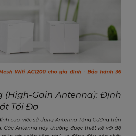
esh Wifi AC1200 cho gia đình - Bảo hành 36
 (High-Gain Antenna): Định
ất Tối Đa
đỉnh cao, việc sử dụng Antenna Tăng Cường trên
ả. Các Antenna này thường được thiết kế với độ