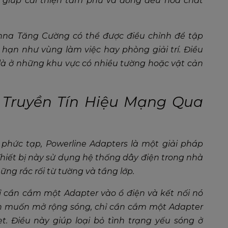
 giúp cải thiện tầm phủ và đồng đều hóa chất
enna Tăng Cường có thể được điều chỉnh để tập
hạn như vùng làm việc hay phòng giải trí. Điều
là ở những khu vực có nhiều tường hoặc vật cản
: Truyền Tín Hiệu Mạng Qua
phức tạp, Powerline Adapters là một giải pháp
Thiết bị này sử dụng hệ thống dây điện trong nhà
ững rắc rối từ tường và tầng lớp.
ỉ cần cắm một Adapter vào ổ điện và kết nối nó
o bạn muốn mở rộng sóng, chỉ cần cắm một Adapter
net. Điều này giúp loại bỏ tình trạng yếu sóng ở