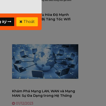
Hướng Dẫn Tối Ưu Hóa Độ Mạnh
Sóng Với 5 Thiết Bị Tăng Tốc Wifi
g ký
Thoát
04/12/2023
Khám Phá Mạng LAN, WAN và Mạng
MAN: Sự Đa Dạng trong Hệ Thống
Mạng
01/12/2023