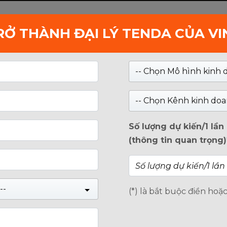
RỞ THÀNH ĐẠI LÝ TENDA CỦA V
Kiểm tra
-- Chọn Mô hình kinh 
DOANH NGHIỆP
GIỚI THIỆU
TIN TỨC
-- Chọn Kênh kinh doa
óa Độ Mạnh Sóng Với 5 Thiết Bị Tăng Tốc Wifi
 ĐỘ MẠNH SÓNG VỚI 5 THIẾT
Số lượng dự kiến/1 lầ
(thông tin quan trọng)
--
ượng sóng WiFi đóng vai trò quan trọng trong trải
(*) là bắt buộc điền hoặ
i tình trạng yếu sóng và giảm tốc độ truyền tải,
ải pháp để cải thiện hiệu suất mạng của mình.