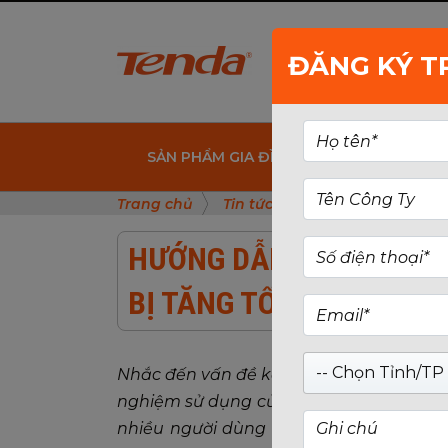
ĐĂNG KÝ T
SẢN PHẨM GIA ĐÌNH
SẢN PHẨM 
Trang chủ
Tin tức
Hướng Dẫn Tối Ưu H
HƯỚNG DẪN TỐI ƯU HÓA
BỊ TĂNG TỐC WIFI
-- Chọn Tỉnh/TP 
Nhắc đến vấn đề kết nối Internet, chất l
nghiệm sử dụng của chúng ta. Đối mặt vớ
nhiều người dùng đang tìm kiếm các gi