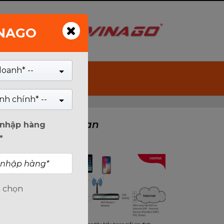
INAGO
Tìm kiếm
doanh* --
nh chính* --
Tin Liên Quan
n nhập hàng
*
c chọn