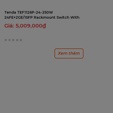
Tenda TEF1126P-24-250W
24FE+2GE/1SFP Rackmount Switch With
24-Port PoE - Bảo Hành 36 Tháng
Giá:
5,009,000
₫
0
trên
Xem thêm
5