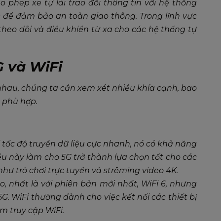
 phép xe tự lái trao đổi thông tin với hệ thống
 để đảm bảo an toàn giao thông. Trong lĩnh vực
heo dõi và điều khiển từ xa cho các hệ thống tự
G và WiFi
 nhau, chúng ta cần xem xét nhiều khía cạnh, bao
 phù hợp.
ới tốc độ truyền dữ liệu cực nhanh, nó có khả năng
ều này làm cho 5G trở thành lựa chọn tốt cho các
hư trò chơi trực tuyến và strêming video 4K.
o, nhất là với phiên bản mới nhất, WiFi 6, nhưng
G. WiFi thường dành cho việc kết nối các thiết bị
m truy cập WiFi.