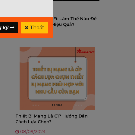
Hiểu Rõ 5G Và WiFi: Làm Thế Nào Để
Sử Dụng Chúng Hiệu Quả?
g ký
Thoát
25/09/2023
Thiết Bị Mạng Là Gì? Hướng Dẫn
Cách Lựa Chọn?
08/09/2023