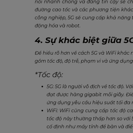
nối nhanh chóng và đáng tin cậy sẽ cho
đường cao tốc và các phương tiện khác
công nghiệp, 5G sẽ cung cấp khả năng t
động hóa và robot.
4. Sự khác biệt giữa 5
Để hiểu rõ hơn về cách 5G và WiFi khác
gồm tốc độ, độ trễ, phạm vi và ứng dụng
*Tốc độ:
5G: 5G là người vô địch về tốc độ. V
đạt được hàng gigabit mỗi giây. Đi
ứng dụng yêu cầu hiệu suất tối đa n
WiFi: WiFi cũng cung cấp tốc độ ca
tốc độ này thường thấp hơn so với 5
cố định như máy tính để bàn và điể