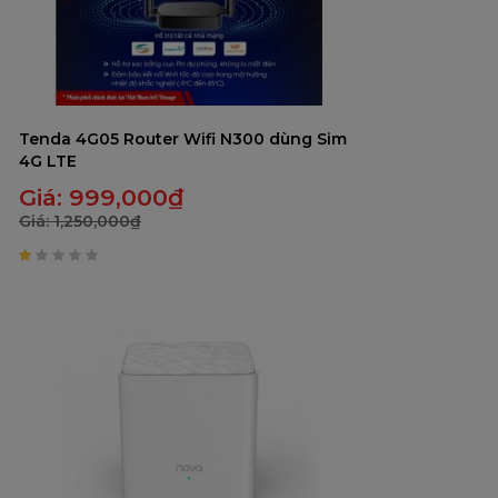
Tenda 4G05 Router Wifi N300 dùng Sim
4G LTE
Giá:
999,000
₫
Giá:
1,250,000
₫
1
trên
5