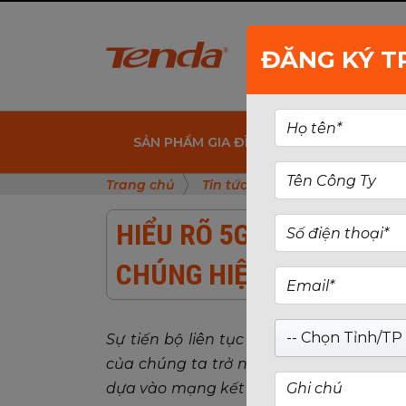
ĐĂNG KÝ T
SẢN PHẨM GIA ĐÌNH
SẢN PHẨM 
Trang chủ
Tin tức
Hiểu Rõ 5G Và WiF
HIỂU RÕ 5G VÀ WIFI: L
CHÚNG HIỆU QUẢ?
-- Chọn Tỉnh/TP 
Sự tiến bộ liên tục trong lĩnh vực côn
của chúng ta trở nên liên kết hơn bao g
dựa vào mạng kết nối để làm việc, giải 