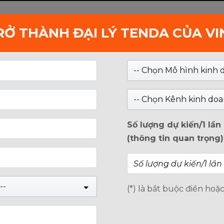
RỞ THÀNH ĐẠI LÝ TENDA CỦA V
Kiểm tra
-- Chọn Mô hình kinh 
DOANH NGHIỆP
GIỚI THIỆU
TIN TỨC
-- Chọn Kênh kinh doa
i: Làm Thế Nào Để Sử Dụng Chúng Hiệu Quả?
ÀM THẾ NÀO ĐỂ SỬ DỤNG
Số lượng dự kiến/1 lầ
(thông tin quan trọng)
--
g nghệ thông tin và viễn thông đã biến cuộc sống
(*) là bắt buộc điền hoặ
iờ hết. Trong thế giới số hóa ngày nay, chúng ta
trí, học tập, và duyệt web. Và hai công nghệ hàng