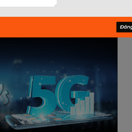
5G và WiFi. Trong bài viết này, chúng ta sẽ khám
g lợi ích và tiềm năng của cả hai, và tầm quan
 hiệu quả trong cuộc sống hàng ngày của chúng
Đăn