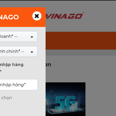
INAGO
Tìm kiếm
doanh* --
nh chính* --
Tin Liên Quan
n nhập hàng
*
c chọn