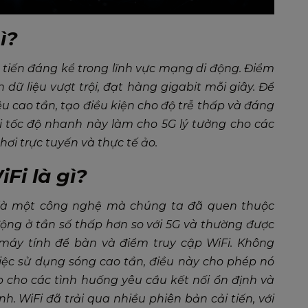
ì?
tiến đáng kể trong lĩnh vực mạng di động. Điểm
 dữ liệu vượt trội, đạt hàng gigabit mỗi giây. Để
êu cao tần, tạo điều kiện cho độ trễ thấp và đáng
ới tốc độ nhanh này làm cho 5G lý tưởng cho các
hơi trực tuyến và thực tế ảo.
Fi là gì?
, là một công nghệ mà chúng ta đã quen thuộc
ộng ở tần số thấp hơn so với 5G và thường được
 máy tính để bàn và điểm truy cập WiFi. Không
việc sử dụng sóng cao tần, điều này cho phép nó
 cho các tình huống yêu cầu kết nối ổn định và
nh. WiFi đã trải qua nhiều phiên bản cải tiến, với